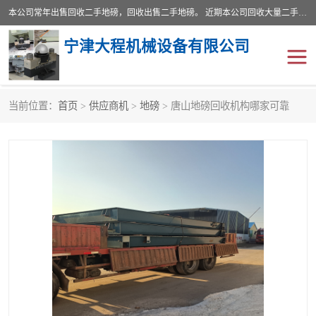
本公司常年出售回收二手地磅，回收出售二手地磅。 近期本公司回收大量二手地磅，型号齐全，宽度从2米到3.5米，长度5米到25米，承重吨位从10到200吨，成色7—9成新。 ? 使用年限6个月至2年，产品来源于个人闲置品，工矿企业停用品，因小换大而来。 精准度和新的一样， 二手地磅是内行人的选择，打个电话就省钱朋友您好等什么
宁津大程机械设备有限公司
当前位置：
首页
>
供应商机
>
地磅
> 唐山地磅回收机构哪家可靠
地磅
二手地磅
地磅传感器
废纸打包机
烘干机
食品烘干机
装载机电子秤
输送机
半自动输送机
全自动输送机
冷却塔
食品螺旋塔