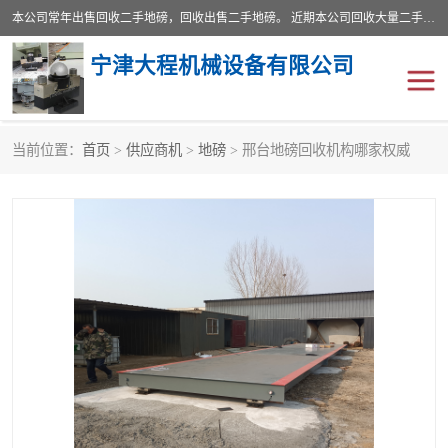
本公司常年出售回收二手地磅，回收出售二手地磅。 近期本公司回收大量二手地磅，型号齐全，宽度从2米到3.5米，长度5米到25米，承重吨位从10到200吨，成色7—9成新。 ? 使用年限6个月至2年，产品来源于个人闲置品，工矿企业停用品，因小换大而来。 精准度和新的一样， 二手地磅是内行人的选择，打个电话就省钱朋友您好等什么
宁津大程机械设备有限公司
当前位置：
首页
>
供应商机
>
地磅
> 邢台地磅回收机构哪家权威
地磅
二手地磅
地磅传感器
废纸打包机
烘干机
食品烘干机
装载机电子秤
输送机
半自动输送机
全自动输送机
冷却塔
食品螺旋塔