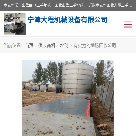
本公司常年出售回收二手地磅，回收出售二手地磅。 近期本公司回收大量二手地磅，型号齐全，宽度从2米到3.5米，长度5米到25米，承重吨位从10到200吨，成色7—9成新。 ? 使用年限6个月至2年，产品来源于个人闲置品，工矿企业停用品，因小换大而来。 精准度和新的一样， 二手地磅是内行人的选择，打个电话就省钱朋友您好等什么
宁津大程机械设备有限公司
当前位置：
首页
>
供应商机
>
地磅
> 有实力的地磅回收公司
地磅
二手地磅
地磅传感器
废纸打包机
烘干机
食品烘干机
装载机电子秤
输送机
半自动输送机
全自动输送机
冷却塔
食品螺旋塔