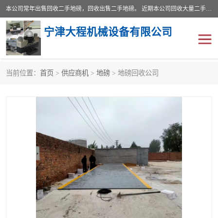
本公司常年出售回收二手地磅，回收出售二手地磅。 近期本公司回收大量二手地磅，型号齐全，宽度从2米到3.5米，长度5米到25米，承重吨位从10到200吨，成色7—9成新。 ? 使用年限6个月至2年，产品来源于个人闲置品，工矿企业停用品，因小换大而来。 精准度和新的一样， 二手地磅是内行人的选择，打个电话就省钱朋友您好等什么
宁津大程机械设备有限公司
当前位置：
首页
>
供应商机
>
地磅
> 地磅回收公司
地磅
二手地磅
地磅传感器
废纸打包机
烘干机
食品烘干机
装载机电子秤
输送机
半自动输送机
全自动输送机
冷却塔
食品螺旋塔