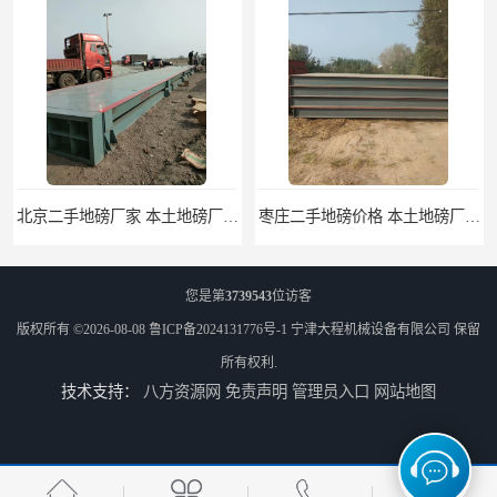
北京二手地磅厂家 本土地磅厂100秒报价
枣庄二手地磅价格 本土地磅厂100秒报价
您是第
3739543
位访客
版权所有 ©2026-08-08
鲁ICP备2024131776号-1
宁津大程机械设备有限公司
保留
所有权利.
技术支持：
八方资源网
免责声明
管理员入口
网站地图
滨州二手地磅价格 价格优惠
潍坊旧地磅出售 厂家直销