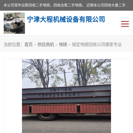
本公司常年出售回收二手地磅，回收出售二手地磅。 近期本公司回收大量二手地磅，型号齐全，宽度从2米到3.5米，长度5米到25米，承重吨位从10到200吨，成色7—9成新。 ? 使用年限6个月至2年，产品来源于个人闲置品，工矿企业停用品，因小换大而来。 精准度和新的一样， 二手地磅是内行人的选择，打个电话就省钱朋友您好等什么
宁津大程机械设备有限公司
当前位置：
首页
>
供应商机
>
地磅
> 保定地磅回收公司哪家专业
地磅
二手地磅
地磅传感器
废纸打包机
烘干机
食品烘干机
装载机电子秤
输送机
半自动输送机
全自动输送机
冷却塔
食品螺旋塔