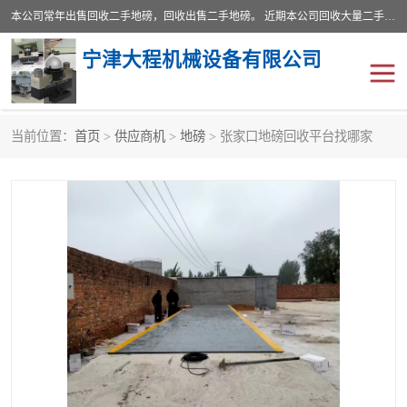
本公司常年出售回收二手地磅，回收出售二手地磅。 近期本公司回收大量二手地磅，型号齐全，宽度从2米到3.5米，长度5米到25米，承重吨位从10到200吨，成色7—9成新。 ? 使用年限6个月至2年，产品来源于个人闲置品，工矿企业停用品，因小换大而来。 精准度和新的一样， 二手地磅是内行人的选择，打个电话就省钱朋友您好等什么
宁津大程机械设备有限公司
当前位置：
首页
>
供应商机
>
地磅
> 张家口地磅回收平台找哪家
地磅
二手地磅
地磅传感器
废纸打包机
烘干机
食品烘干机
装载机电子秤
输送机
半自动输送机
全自动输送机
冷却塔
食品螺旋塔