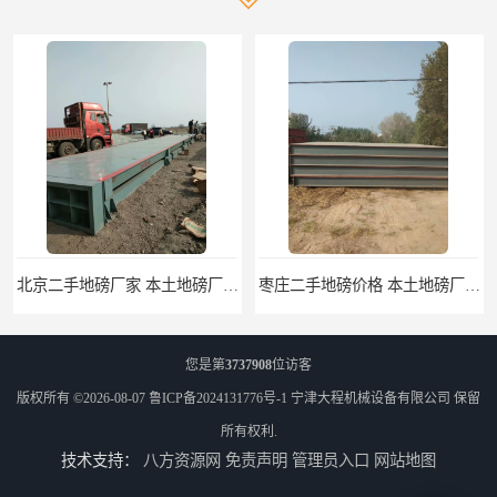
北京二手地磅厂家 本土地磅厂100秒报价
枣庄二手地磅价格 本土地磅厂100秒报价
您是第
3737908
位访客
版权所有 ©2026-08-07
鲁ICP备2024131776号-1
宁津大程机械设备有限公司
保留
所有权利.
技术支持：
八方资源网
免责声明
管理员入口
网站地图