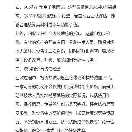
式、SCS系列全电子地磅等。这些设备通常采用U型梁结
构、Q235平板拼接成封闭箱型，若由专业团队评估，能
够合理核算其材料成本与功能价值。
此外，回收过程往往涉及地磅的拆卸、运输和初步检
测。专业的机构会配备专用工具和技术人员，确保对场
地无破坏、设备无二次损伤，同时能够根据客户需求提
供旧设备改造、升级、加长加固等延伸服务。
二、透明报价与诚信经营
回收过程中，报价的透明度直接体现机构的诚信水平。
一家可靠的机构不会仅凭口头描述就给出价格，而是主
动派技术人员实地勘察地磅的实际状况，包括使用年
限、保养情况、传感器与仪表是否完好、秤台结构是否
变形等。对设备中的高价值配件（如高精度双剪梁传感
器、不锈钢防水接线盒、抗干扰防浪涌仪表等）给予合
理报价，避免“一体式打包”的低价坑骗。