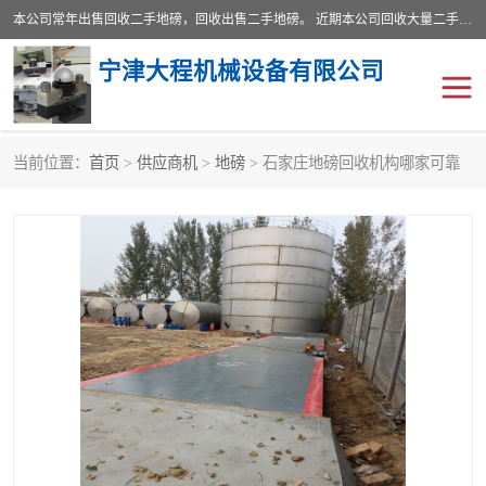
本公司常年出售回收二手地磅，回收出售二手地磅。 近期本公司回收大量二手地磅，型号齐全，宽度从2米到3.5米，长度5米到25米，承重吨位从10到200吨，成色7—9成新。 ? 使用年限6个月至2年，产品来源于个人闲置品，工矿企业停用品，因小换大而来。 精准度和新的一样， 二手地磅是内行人的选择，打个电话就省钱朋友您好等什么
宁津大程机械设备有限公司
当前位置：
首页
>
供应商机
>
地磅
> 石家庄地磅回收机构哪家可靠
地磅
二手地磅
地磅传感器
废纸打包机
烘干机
食品烘干机
装载机电子秤
输送机
半自动输送机
全自动输送机
冷却塔
食品螺旋塔