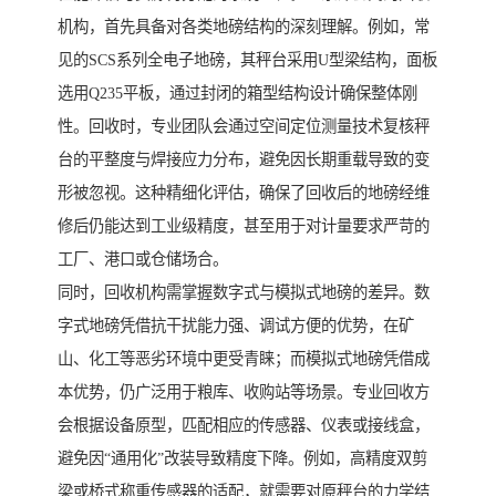
机构，首先具备对各类地磅结构的深刻理解。例如，常
见的SCS系列全电子地磅，其秤台采用U型梁结构，面板
选用Q235平板，通过封闭的箱型结构设计确保整体刚
性。回收时，专业团队会通过空间定位测量技术复核秤
台的平整度与焊接应力分布，避免因长期重载导致的变
形被忽视。这种精细化评估，确保了回收后的地磅经维
修后仍能达到工业级精度，甚至用于对计量要求严苛的
工厂、港口或仓储场合。
同时，回收机构需掌握数字式与模拟式地磅的差异。数
字式地磅凭借抗干扰能力强、调试方便的优势，在矿
山、化工等恶劣环境中更受青睐；而模拟式地磅凭借成
本优势，仍广泛用于粮库、收购站等场景。专业回收方
会根据设备原型，匹配相应的传感器、仪表或接线盒，
避免因“通用化”改装导致精度下降。例如，高精度双剪
梁或桥式称重传感器的适配，就需要对原秤台的力学结