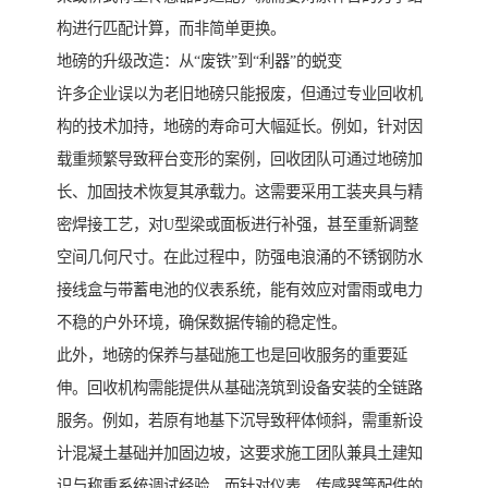
构进行匹配计算，而非简单更换。
地磅的升级改造：从“废铁”到“利器”的蜕变
许多企业误以为老旧地磅只能报废，但通过专业回收机
构的技术加持，地磅的寿命可大幅延长。例如，针对因
载重频繁导致秤台变形的案例，回收团队可通过地磅加
长、加固技术恢复其承载力。这需要采用工装夹具与精
密焊接工艺，对U型梁或面板进行补强，甚至重新调整
空间几何尺寸。在此过程中，防强电浪涌的不锈钢防水
接线盒与带蓄电池的仪表系统，能有效应对雷雨或电力
不稳的户外环境，确保数据传输的稳定性。
此外，地磅的保养与基础施工也是回收服务的重要延
伸。回收机构需能提供从基础浇筑到设备安装的全链路
服务。例如，若原有地基下沉导致秤体倾斜，需重新设
计混凝土基础并加固边坡，这要求施工团队兼具土建知
识与称重系统调试经验。而针对仪表、传感器等配件的