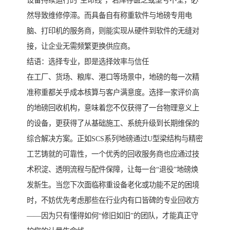
设备持续运行的“生命线”，若库存匮乏或型号不全，必
然导致维修停滞。而具备自有称重软件与地磅专用电
脑、打印机的服务商，则能实现从硬件到软件的无缝对
接，让企业无需频繁更换供应商。
结语：选择专业，即是选择效率与信任
在工厂、货场、粮库、港口等场景中，地磅的每一次精
准称重都关乎成本核算与客户满意度。选择一家评价高
的地磅回收机构，意味着您不仅获得了一台物理意义上
的设备，更获得了从基础施工、系统升级到长期维保的
综合解决方案。正如SCS系列地磅通过U型梁结构与精密
工艺铸就的可靠性，一个优秀的回收服务商也应通过技
术积淀、透明流程与配件保障，让每一台“退役”地磅焕
发新生。当您下次面临称重设备老化或功能不足的困境
时，不妨优先考虑那些在行业内有口皆碑的专业回收方
——因为只有懂得如何“修旧如旧”的团队，才能真正守