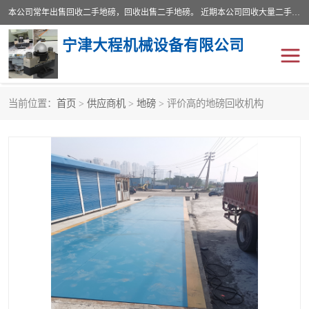
本公司常年出售回收二手地磅，回收出售二手地磅。 近期本公司回收大量二手地磅，型号齐全，宽度从2米到3.5米，长度5米到25米，承重吨位从10到200吨，成色7—9成新。 ? 使用年限6个月至2年，产品来源于个人闲置品，工矿企业停用品，因小换大而来。 精准度和新的一样， 二手地磅是内行人的选择，打个电话就省钱朋友您好等什么
宁津大程机械设备有限公司
当前位置：
首页
>
供应商机
>
地磅
> 评价高的地磅回收机构
地磅
二手地磅
地磅传感器
废纸打包机
烘干机
食品烘干机
装载机电子秤
输送机
半自动输送机
全自动输送机
冷却塔
食品螺旋塔