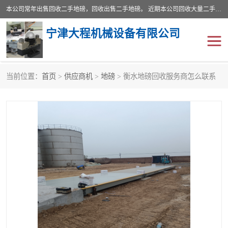
本公司常年出售回收二手地磅，回收出售二手地磅。 近期本公司回收大量二手地磅，型号齐全，宽度从2米到3.5米，长度5米到25米，承重吨位从10到200吨，成色7—9成新。 ? 使用年限6个月至2年，产品来源于个人闲置品，工矿企业停用品，因小换大而来。 精准度和新的一样， 二手地磅是内行人的选择，打个电话就省钱朋友您好等什么
宁津大程机械设备有限公司
当前位置：
首页
>
供应商机
>
地磅
> 衡水地磅回收服务商怎么联系
地磅
二手地磅
地磅传感器
废纸打包机
烘干机
食品烘干机
装载机电子秤
输送机
半自动输送机
全自动输送机
冷却塔
食品螺旋塔