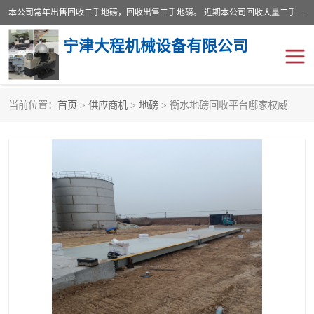
本公司常年出售回收二手地磅，回收出售二手地磅。 近期本公司回收大量二手地磅，型号齐全，宽度从2米到3.5米，长度5米到25米，承重吨位从10到200吨，成色7—9成新。 ? 使用年限6个月至2年，产品来源于个人闲置品，工矿企业停用品，因小换大而来。 精准度和新的一样， 二手地磅是内行人的选择，打个电话就省钱朋友您好等什么
宁津大程机械设备有限公司
当前位置：
首页
>
供应商机
>
地磅
> 衡水地磅回收平台哪家权威
地磅
二手地磅
地磅传感器
废纸打包机
烘干机
食品烘干机
装载机电子秤
输送机
半自动输送机
全自动输送机
冷却塔
食品螺旋塔