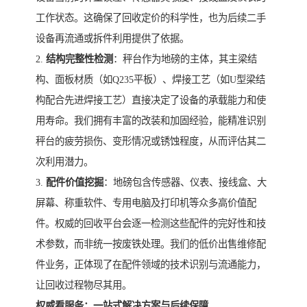
工作状态。这确保了回收定价的科学性，也为后续二手
设备再流通或拆件利用提供了依据。
2.
结构完整性检测
：秤台作为地磅的主体，其主梁结
构、面板材质（如Q235平板）、焊接工艺（如U型梁结
构配合先进焊接工艺）直接决定了设备的承载能力和使
用寿命。我们拥有丰富的改装和加固经验，能精准识别
秤台的疲劳损伤、变形情况或锈蚀程度，从而评估其二
次利用潜力。
3.
配件价值挖掘
：地磅包含传感器、仪表、接线盒、大
屏幕、称重软件、专用电脑及打印机等众多高价值配
件。权威的回收平台会逐一检测这些配件的完好性和技
术参数，而非统一按废铁处理。我们的低价出售维修配
件业务，正体现了在配件领域的技术识别与流通能力，
让回收过程物尽其用。
权威看服务：一站式解决方案与后续保障