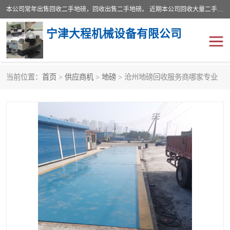
本公司常年出售回收二手地磅，回收出售二手地磅。 近期本公司回收大量二手地磅，型号齐全，宽度从2米到3.5米，长度5米到25米，承重吨位从10到200吨，成色7—9成新。 ? 使用年限6个月至2年，产品来源于个人闲置品，工矿企业停用品，因小换大而来。 精准度和新的一样， 二手地磅是内行人的选择，打个电话就省钱朋友您好等什么
宁津大程机械设备有限公司
当前位置：
首页
>
供应商机
>
地磅
> 沧州地磅回收服务商哪家专业
地磅
二手地磅
地磅传感器
废纸打包机
烘干机
食品烘干机
装载机电子秤
输送机
半自动输送机
全自动输送机
冷却塔
食品螺旋塔