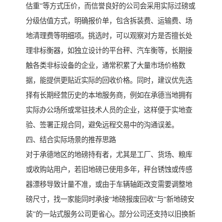
估重”等方式压价，而信誉良好的公司会采用实际过磅或
分级估值方式，明确报价单，包含拆装费、运输费、场
地清理费等明细项。挑选时，可以观察对方是否擅长处
理非标衡器，如独立设计的平台秤、汽车衡等，长期接
触各类非标设备的企业，通常积累了大量市场价格数
据，能提供更贴近实际的回收价格。同时，建议优先选
择有长期经营历史的本地服务商，例如在承德当地拥有
实际办公场所或常驻技术人员的企业，这样便于实地查
验、签署正规合同，避免远程交易中的沟通误差。
四、结合实际场景的推荐思路
对于承德地区的地磅持有者，尤其是工厂、货场、粮库
或收购站用户，若旧地磅已使用多年，秤台锈蚀或传感
器漂移导致计量不准，或由于车辆轴距改变需要调整地
磅尺寸，找一家能同时承接“地磅报废回收”与“新地磅安
装”的一站式服务公司更省心。部分公司还支持以旧换新