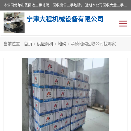
本公司常年出售回收二手地磅，回收出售二手地磅。 近期本公司回收大量二手地磅，型号齐全，宽度从2米到3.5米，长度5米到25米，承重吨位从10到200吨，成色7—9成新。 ? 使用年限6个月至2年，产品来源于个人闲置品，工矿企业停用品，因小换大而来。 精准度和新的一样， 二手地磅是内行人的选择，打个电话就省钱朋友您好等什么
宁津大程机械设备有限公司
当前位置：
首页
>
供应商机
>
地磅
> 承德地磅回收公司找哪家
地磅
二手地磅
地磅传感器
废纸打包机
烘干机
食品烘干机
装载机电子秤
输送机
半自动输送机
全自动输送机
冷却塔
食品螺旋塔