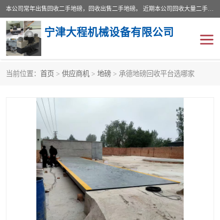
本公司常年出售回收二手地磅，回收出售二手地磅。 近期本公司回收大量二手地磅，型号齐全，宽度从2米到3.5米，长度5米到25米，承重吨位从10到200吨，成色7—9成新。 ? 使用年限6个月至2年，产品来源于个人闲置品，工矿企业停用品，因小换大而来。 精准度和新的一样， 二手地磅是内行人的选择，打个电话就省钱朋友您好等什么
宁津大程机械设备有限公司
当前位置：
首页
>
供应商机
>
地磅
> 承德地磅回收平台选哪家
地磅
二手地磅
地磅传感器
废纸打包机
烘干机
食品烘干机
装载机电子秤
输送机
半自动输送机
全自动输送机
冷却塔
食品螺旋塔