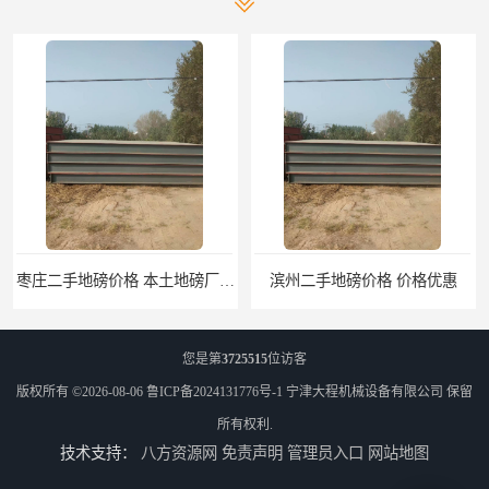
地磅厂100秒报价
滨州二手地磅价格 价格优惠
您是第
3725515
位访客
版权所有 ©2026-08-06
鲁ICP备2024131776号-1
宁津大程机械设备有限公司
保留
所有权利.
技术支持：
八方资源网
免责声明
管理员入口
网站地图