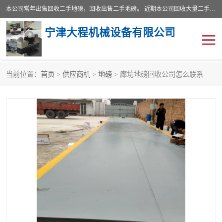
本公司常年出售回收二手地磅，回收出售二手地磅。 近期本公司回收大量二手地磅，型号齐全，宽度从2米到3.5米，长度5米到25米，承重吨位从10到200吨，成色7—9成新。 ? 使用年限6个月至2年，产品来源于个人闲置品，工矿企业停用品，因小换大而来。 精准度和新的一样， 二手地磅是内行人的选择，打个电话就省钱朋友您好等什么
宁津大程机械设备有限公司
当前位置：
首页
>
供应商机
>
地磅
> 廊坊地磅回收公司怎么联系
地磅
二手地磅
地磅传感器
废纸打包机
烘干机
食品烘干机
装载机电子秤
输送机
半自动输送机
全自动输送机
冷却塔
食品螺旋塔