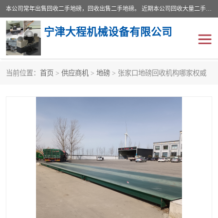
本公司常年出售回收二手地磅，回收出售二手地磅。 近期本公司回收大量二手地磅，型号齐全，宽度从2米到3.5米，长度5米到25米，承重吨位从10到200吨，成色7—9成新。 ? 使用年限6个月至2年，产品来源于个人闲置品，工矿企业停用品，因小换大而来。 精准度和新的一样， 二手地磅是内行人的选择，打个电话就省钱朋友您好等什么
宁津大程机械设备有限公司
当前位置：
首页
>
供应商机
>
地磅
> 张家口地磅回收机构哪家权威
地磅
二手地磅
地磅传感器
废纸打包机
烘干机
食品烘干机
装载机电子秤
输送机
半自动输送机
全自动输送机
冷却塔
食品螺旋塔