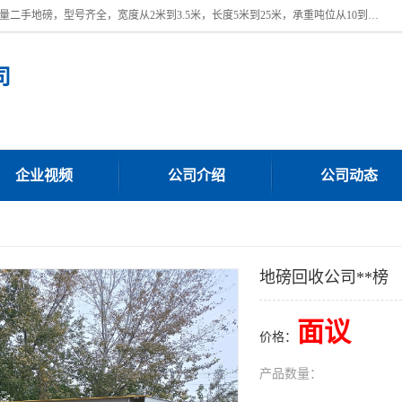
本公司常年出售回收二手地磅，回收出售二手地磅。 近期本公司回收大量二手地磅，型号齐全，宽度从2米到3.5米，长度5米到25米，承重吨位从10到200吨，成色7—9成新。 ? 使用年限6个月至2年，产品来源于个人闲置品，工矿企业停用品，因小换大而来。 精准度和新的一样， 二手地磅是内行人的选择，打个电话就省钱朋友您好等什么
司
企业视频
公司介绍
公司动态
地磅回收公司**榜
面议
价格：
产品数量：