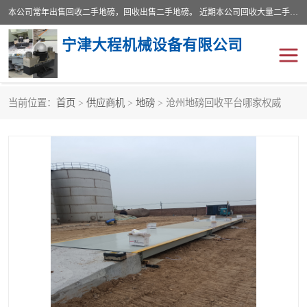
本公司常年出售回收二手地磅，回收出售二手地磅。 近期本公司回收大量二手地磅，型号齐全，宽度从2米到3.5米，长度5米到25米，承重吨位从10到200吨，成色7—9成新。 ? 使用年限6个月至2年，产品来源于个人闲置品，工矿企业停用品，因小换大而来。 精准度和新的一样， 二手地磅是内行人的选择，打个电话就省钱朋友您好等什么
宁津大程机械设备有限公司
当前位置：
首页
>
供应商机
>
地磅
> 沧州地磅回收平台哪家权威
地磅
二手地磅
地磅传感器
废纸打包机
烘干机
食品烘干机
装载机电子秤
输送机
半自动输送机
全自动输送机
冷却塔
食品螺旋塔