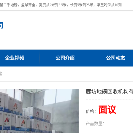
本公司常年出售回收二手地磅，回收出售二手地磅。 近期本公司回收大量二手地磅，型号齐全，宽度从2米到3.5米，长度5米到25米，承重吨位从10到200吨，成色7—9成新。 ? 使用年限6个月至2年，产品来源于个人闲置品，工矿企业停用品，因小换大而来。 精准度和新的一样， 二手地磅是内行人的选择，打个电话就省钱朋友您好等什么
司
企业视频
公司介绍
公司动态
些
廊坊地磅回收机构
面议
价格：
产品数量：