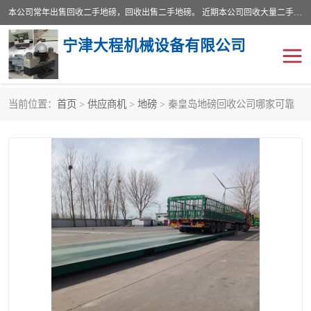
本公司常年出售回收二手地磅，回收出售二手地磅。 近期本公司回收大量二手地磅，型号齐全，宽度从2米到3.5米，长度5米到25米，承重吨位从10到200吨，成色7—9成新。 ? 使用年限6个月至2年，产品来源于个人闲置品，工矿企业停用品，因小换大而来。 精准度和新的一样， 二手地磅是内行人的选择，打个电话就省钱朋友您好等什么
宁津大程机械设备有限公司
当前位置：
首页
>
供应商机
>
地磅
> 秦皇岛地磅回收公司哪家可靠
地磅
二手地磅
地磅传感器
废纸打包机
烘干机
食品烘干机
装载机电子秤
输送机
半自动输送机
全自动输送机
冷却塔
食品螺旋塔