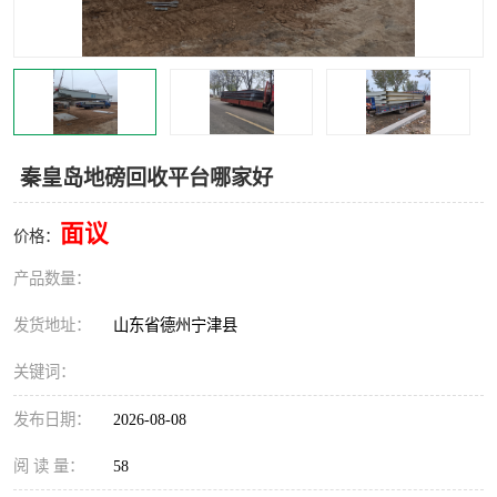
撕碎机
木材撕碎机
塑料撕碎机
金属撕碎机
秦皇岛地磅回收平台哪家好
面议
价格：
产品数量：
发货地址：
山东省德州宁津县
关键词：
发布日期：
2026-08-08
阅 读 量：
58