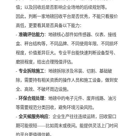
值；以及回收后是否影响企业场地的后续规划等。
因此，判断一家地磅回收平台是否优秀，不能只看报价
高低，更要看其是否具备以下能力：
-
准确评估能力
：地磅核心部件如传感器、仪表、接线
盒、秤台结构等，不同品牌、不同使用年限、不同损坏
程度，价值差异巨大。专业平台能快速判断设备型号、
磨损程度，给出合理残值评估。
-
专业拆除施工
：地磅拆除涉及吊装、切割、基础破
除，需要持有相关资质的操作人员和施工设备，做到安
全、高效、不破坏周边设施。
-
环保合规处理
：地磅中的电子元件、废弃线路、油污
等需要规范分类回收，避免环境污染风险。
-
全天候服务响应
：企业生产往往连续运转，回收窗口
期可能很短——比如周末或夜间。能提供灵活上门时间
的平台更值得信赖。