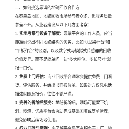
二、如何挑选靠谱的地磅回收合作方
在秦皇岛地区，地磅回收市场参与者众多，但服务质量
参差不齐。从业者建议从以下几方面考察：
1.
实地考察与设备了解度
：靠谱平台的工作人员，应当
能准确说出不同地磅结构的优劣，比如“U型梁秤台”和
“平板秤台”的区别，以及数字式与模拟式传感器的回收
价值差异。而不是简单问一句“多大吨位、多长尺寸”就
报一口价。
2.
免费上门评估
：专业回收平台通常会提供免费上门看
货、评估服务，并给出书面报价单。如果对方仅凭电话
描述就随意报价，往往不够严谨。
3.
完善的拆除后服务
：地磅拆除后，现场可能留下坑
洞、残渣，优质平台会协助完成基础回填或简单清理，
避免影响后续场地使用。
4.
行业口碑与案例
：多了解平台是否有服务于工厂、物