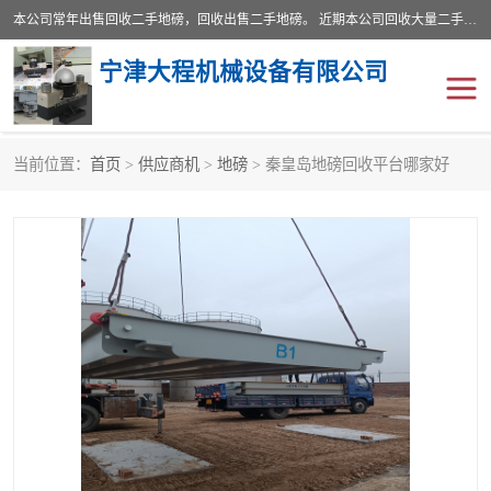
本公司常年出售回收二手地磅，回收出售二手地磅。 近期本公司回收大量二手地磅，型号齐全，宽度从2米到3.5米，长度5米到25米，承重吨位从10到200吨，成色7—9成新。 ? 使用年限6个月至2年，产品来源于个人闲置品，工矿企业停用品，因小换大而来。 精准度和新的一样， 二手地磅是内行人的选择，打个电话就省钱朋友您好等什么
宁津大程机械设备有限公司
当前位置：
首页
>
供应商机
>
地磅
> 秦皇岛地磅回收平台哪家好
地磅
二手地磅
地磅传感器
废纸打包机
烘干机
食品烘干机
装载机电子秤
输送机
半自动输送机
全自动输送机
冷却塔
食品螺旋塔