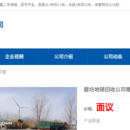
本公司常年出售回收二手地磅，回收出售二手地磅。 近期本公司回收大量二手地磅，型号齐全，宽度从2米到3.5米，长度5米到25米，承重吨位从10到200吨，成色7—9成新。 ? 使用年限6个月至2年，产品来源于个人闲置品，工矿企业停用品，因小换大而来。 精准度和新的一样， 二手地磅是内行人的选择，打个电话就省钱朋友您好等什么
司
企业视频
公司介绍
公司动态
可靠
廊坊地磅回收公司
面议
价格：
产品数量：