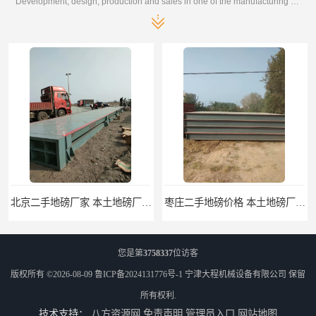
Development, design, production and sales in one of the manufacturing enterprises
枣庄二手地磅价格 本土地磅厂100秒报价
滨州二手地磅价格 价格优惠
您是第
3758337
位访客
版权所有 ©2026-08-09
鲁ICP备2024131776号-1
宁津大程机械设备有限公司
保留
所有权利.
技术支持：
八方资源网
免责声明
管理员入口
网站地图