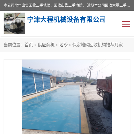
本公司常年出售回收二手地磅，回收出售二手地磅。 近期本公司回收大量二手地磅，型号齐全，宽度从2米到3.5米，长度5米到25米，承重吨位从10到200吨，成色7—9成新。 ? 使用年限6个月至2年，产品来源于个人闲置品，工矿企业停用品，因小换大而来。 精准度和新的一样， 二手地磅是内行人的选择，打个电话就省钱朋友您好等什么
宁津大程机械设备有限公司
当前位置：
首页
>
供应商机
>
地磅
> 保定地磅回收机构推荐几家
地磅
二手地磅
地磅传感器
废纸打包机
烘干机
食品烘干机
装载机电子秤
输送机
半自动输送机
全自动输送机
冷却塔
食品螺旋塔