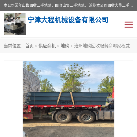
本公司常年出售回收二手地磅，回收出售二手地磅。 近期本公司回收大量二手地磅，型号齐全，宽度从2米到3.5米，长度5米到25米，承重吨位从10到200吨，成色7—9成新。 ? 使用年限6个月至2年，产品来源于个人闲置品，工矿企业停用品，因小换大而来。 精准度和新的一样， 二手地磅是内行人的选择，打个电话就省钱朋友您好等什么
宁津大程机械设备有限公司
当前位置：
首页
>
供应商机
>
地磅
> 沧州地磅回收服务商哪家权威
地磅
二手地磅
地磅传感器
废纸打包机
烘干机
食品烘干机
装载机电子秤
输送机
半自动输送机
全自动输送机
冷却塔
食品螺旋塔