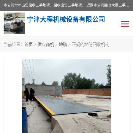
本公司常年出售回收二手地磅，回收出售二手地磅。 近期本公司回收大量二手地磅，型号齐全，宽度从2米到3.5米，长度5米到25米，承重吨位从10到200吨，成色7—9成新。 ? 使用年限6个月至2年，产品来源于个人闲置品，工矿企业停用品，因小换大而来。 精准度和新的一样， 二手地磅是内行人的选择，打个电话就省钱朋友您好等什么
宁津大程机械设备有限公司
当前位置：
首页
>
供应商机
>
地磅
> 正规的地磅回收机构
地磅
二手地磅
地磅传感器
废纸打包机
烘干机
食品烘干机
装载机电子秤
输送机
半自动输送机
全自动输送机
冷却塔
食品螺旋塔