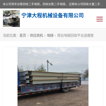
本公司常年出售回收二手地磅，回收出售二手地磅。 近期本公司回收大量二手地磅，型号齐全，宽度从2米到3.5米，长度5米到25米，承重吨位从10到200吨，成色7—9成新。 ? 使用年限6个月至2年，产品来源于个人闲置品，工矿企业停用品，因小换大而来。 精准度和新的一样， 二手地磅是内行人的选择，打个电话就省钱朋友您好等什么
宁津大程机械设备有限公司
当前位置：
首页
>
供应商机
>
地磅
> 邢台地磅回收平台选哪家
地磅
二手地磅
地磅传感器
废纸打包机
烘干机
食品烘干机
装载机电子秤
输送机
半自动输送机
全自动输送机
冷却塔
食品螺旋塔