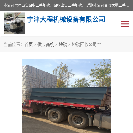
本公司常年出售回收二手地磅，回收出售二手地磅。 近期本公司回收大量二手地磅，型号齐全，宽度从2米到3.5米，长度5米到25米，承重吨位从10到200吨，成色7—9成新。 ? 使用年限6个月至2年，产品来源于个人闲置品，工矿企业停用品，因小换大而来。 精准度和新的一样， 二手地磅是内行人的选择，打个电话就省钱朋友您好等什么
宁津大程机械设备有限公司
当前位置：
首页
>
供应商机
>
地磅
> 地磅回收公司**
地磅
二手地磅
地磅传感器
废纸打包机
烘干机
食品烘干机
装载机电子秤
输送机
半自动输送机
全自动输送机
冷却塔
食品螺旋塔