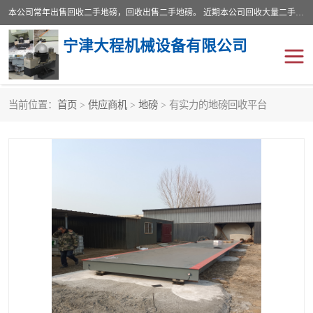
本公司常年出售回收二手地磅，回收出售二手地磅。 近期本公司回收大量二手地磅，型号齐全，宽度从2米到3.5米，长度5米到25米，承重吨位从10到200吨，成色7—9成新。 ? 使用年限6个月至2年，产品来源于个人闲置品，工矿企业停用品，因小换大而来。 精准度和新的一样， 二手地磅是内行人的选择，打个电话就省钱朋友您好等什么
宁津大程机械设备有限公司
当前位置：
首页
>
供应商机
>
地磅
> 有实力的地磅回收平台
地磅
二手地磅
地磅传感器
废纸打包机
烘干机
食品烘干机
装载机电子秤
输送机
半自动输送机
全自动输送机
冷却塔
食品螺旋塔