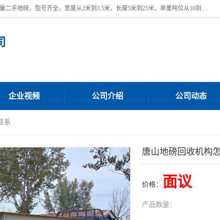
本公司常年出售回收二手地磅，回收出售二手地磅。 近期本公司回收大量二手地磅，型号齐全，宽度从2米到3.5米，长度5米到25米，承重吨位从10到200吨，成色7—9成新。 ? 使用年限6个月至2年，产品来源于个人闲置品，工矿企业停用品，因小换大而来。 精准度和新的一样， 二手地磅是内行人的选择，打个电话就省钱朋友您好等什么
司
企业视频
公司介绍
公司动态
联系
唐山地磅回收机构
面议
价格：
产品数量：