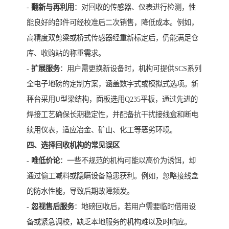
-
翻新与再利用
：对回收的传感器、仪表进行检测，性
能良好的部件可经校准后二次销售，降低成本。例如，
高精度双剪梁或桥式传感器经重新标定后，仍能满足仓
库、收购站的称重需求。
-
扩展服务
：用户需更换新设备时，机构可提供SCS系列
全电子地磅的定制方案，涵盖数字式或模拟式选项。新
秤台采用U型梁结构，面板选用Q235平板，通过先进的
焊接工艺确保长期稳定性，并配备抗干扰接线盒和断电
续用仪表，适应冶金、矿山、化工等恶劣环境。
四、选择回收机构的常见误区
-
唯低价论
：一些不规范的机构可能以高价为诱饵，却
通过偷工减料或隐瞒设备隐患获利。例如，忽略接线盒
的防水性能，导致后期故障频发。
-
忽视售后服务
：地磅回收后，若用户需要临时借用设
备或紧急调校，缺乏本地服务的机构难以及时响应。