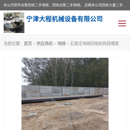
本公司常年出售回收二手地磅，回收出售二手地磅。 近期本公司回收大量二手地磅，型号齐全，宽度从2米到3.5米，长度5米到25米，承重吨位从10到200吨，成色7—9成新。 ? 使用年限6个月至2年，产品来源于个人闲置品，工矿企业停用品，因小换大而来。 精准度和新的一样， 二手地磅是内行人的选择，打个电话就省钱朋友您好等什么
宁津大程机械设备有限公司
当前位置：
首页
>
供应商机
>
地磅
> 石家庄地磅回收机构找哪家
地磅
二手地磅
地磅传感器
废纸打包机
烘干机
食品烘干机
装载机电子秤
输送机
半自动输送机
全自动输送机
冷却塔
食品螺旋塔