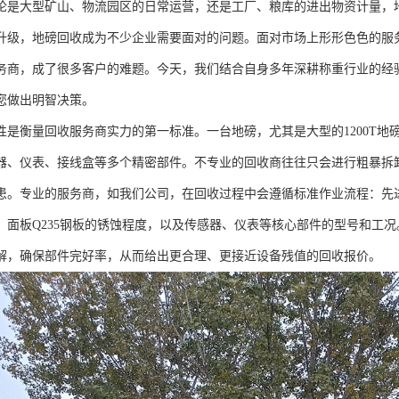
论是大型矿山、物流园区的日常运营，还是工厂、粮库的进出物资计量，地
升级，地磅回收成为不少企业需要面对的问题。面对市场上形形色色的服
务商，成了很多客户的难题。今天，我们结合自身多年深耕称重行业的经
您做出明智决策。
性是衡量回收服务商实力的第一标准。一台地磅，尤其是大型的1200T地
器、仪表、接线盒等多个精密部件。不专业的回收商往往只会进行粗暴拆
患。专业的服务商，如我们公司，在回收过程中会遵循标准作业流程：先
、面板Q235钢板的锈蚀程度，以及传感器、仪表等核心部件的型号和工
解，确保部件完好率，从而给出更合理、更接近设备残值的回收报价。