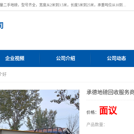
本公司常年出售回收二手地磅，回收出售二手地磅。 近期本公司回收大量二手地磅，型号齐全，宽度从2米到3.5米，长度5米到25米，承重吨位从10到200吨，成色7—9成新。 ? 使用年限6个月至2年，产品来源于个人闲置品，工矿企业停用品，因小换大而来。 精准度和新的一样， 二手地磅是内行人的选择，打个电话就省钱朋友您好等什么
司
企业视频
公司介绍
公司动态
个好
承德地磅回收服务
面议
价格：
产品数量：