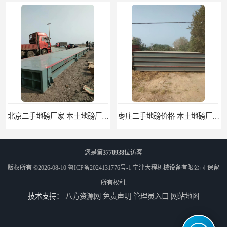
北京二手地磅厂家 本土地磅厂100秒报价
枣庄二手地磅价格 本土地磅厂100秒报价
您是第
3770938
位访客
版权所有 ©2026-08-10
鲁ICP备2024131776号-1
宁津大程机械设备有限公司
保留
所有权利.
技术支持：
八方资源网
免责声明
管理员入口
网站地图