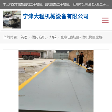
本公司常年出售回收二手地磅，回收出售二手地磅。 近期本公司回收大量二手地磅，型号齐全，宽度从2米到3.5米，长度5米到25米，承重吨位从10到200吨，成色7—9成新。 ? 使用年限6个月至2年，产品来源于个人闲置品，工矿企业停用品，因小换大而来。 精准度和新的一样， 二手地磅是内行人的选择，打个电话就省钱朋友您好等什么
宁津大程机械设备有限公司
当前位置：
首页
>
供应商机
>
地磅
> 张家口地磅回收机构哪家好
地磅
二手地磅
地磅传感器
废纸打包机
烘干机
食品烘干机
装载机电子秤
输送机
半自动输送机
全自动输送机
冷却塔
食品螺旋塔