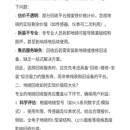
下问题：
-
估价不透明
：部分回收平台按废铁价格计价，忽视地
磅的实际剩余价值（如传感器、仪表可二次利用）。
-
拆装不专业
：非专业人员拆卸地磅可能导致基础结构
损坏，甚至影响场地后续使用。
-
售后服务缺失
：回收后若需安装新地磅或维修旧设
备，缺乏一站式解决方案。
因此，选择回收服务时，应优先考虑具备“回收+维修+安
装”综合能力的服务商，而非单纯收购旧设备的平台。
二、地磅回收如何实现价值较大化？
专业的地磅回收服务应覆盖以下环节，确保用户利益：
1.
科学评估
：根据地磅型号（如SCS系列数字式/模拟
式）、使用年限、传感器及仪表状况，给出合理报价。
例如，全电子地磅的U型梁结构、Q235面板等规格直接
影响回收价值。