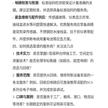
-
地磅校准与检测
：标准砝码检测是保证计量准确的关
键。建议定期校准，并选择具备标准砝码的服务商。
-
紧急维修与配件供应
：传感器故障、仪表显示异常、
接线盒进水等问题需快速解决。优质服务商应常备高精
度双剪梁传感器、不锈钢防水接线盒、抗干扰仪表等配
件，并提供断电续用蓄电池等应急方案。
四、如何挑选靠谱的服务商？关注这几点
1.
技术实力
：是否掌握U型梁秤台焊接工艺、空间定位
测量技术？能否处理非标衡器（如超长、超宽地磅）的
改造与回收？
2.
服务范围
：是否提供从回收、维修到新设备安装的一
条龙服务？例如，回收旧地磅后可直接推荐适配的SCS
系列全电子地磅，并完成安装调试。
3.
口碑与案例
：是否服务于工厂、粮库、港口、物流站
等场景？长期稳定的案例可证明其可靠性。