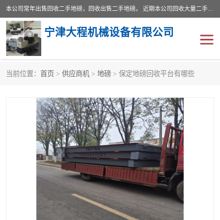
本公司常年出售回收二手地磅，回收出售二手地磅。 近期本公司回收大量二手地磅，型号齐全，宽度从2米到3.5米，长度5米到25米，承重吨位从10到200吨，成色7—9成新。 ? 使用年限6个月至2年，产品来源于个人闲置品，工矿企业停用品，因小换大而来。 精准度和新的一样， 二手地磅是内行人的选择，打个电话就省钱朋友您好等什么
宁津大程机械设备有限公司
当前位置：
首页
>
供应商机
>
地磅
> 保定地磅回收平台有哪些
地磅
二手地磅
地磅传感器
废纸打包机
烘干机
食品烘干机
装载机电子秤
输送机
半自动输送机
全自动输送机
冷却塔
食品螺旋塔