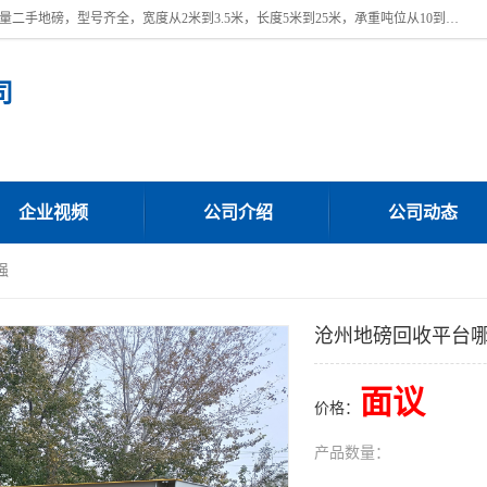
本公司常年出售回收二手地磅，回收出售二手地磅。 近期本公司回收大量二手地磅，型号齐全，宽度从2米到3.5米，长度5米到25米，承重吨位从10到200吨，成色7—9成新。 ? 使用年限6个月至2年，产品来源于个人闲置品，工矿企业停用品，因小换大而来。 精准度和新的一样， 二手地磅是内行人的选择，打个电话就省钱朋友您好等什么
司
企业视频
公司介绍
公司动态
强
沧州地磅回收平台
面议
价格：
产品数量：