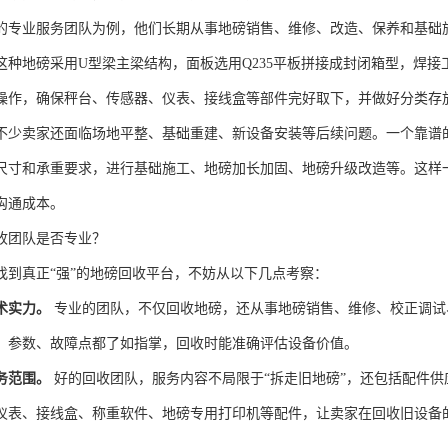
的专业服务团队为例，他们长期从事地磅销售、维修、改造、保养和基础施
这种地磅采用U型梁主梁结构，面板选用Q235平板拼接成封闭箱型，焊
操作，确保秤台、传感器、仪表、接线盒等部件完好取下，并做好分类存
不少卖家还面临场地平整、基础重建、新设备安装等后续问题。一个靠谱的
尺寸和承重要求，进行基础施工、地磅加长加固、地磅升级改造等。这样
沟通成本。
收团队是否专业？
找到真正“强”的地磅回收平台，不妨从以下几点考察：
术实力。
专业的团队，不仅回收地磅，还从事地磅销售、维修、校正调试
、参数、故障点都了如指掌，回收时能准确评估设备价值。
务范围。
好的回收团队，服务内容不局限于“拆走旧地磅”，还包括配件
仪表、接线盒、称重软件、地磅专用打印机等配件，让卖家在回收旧设备