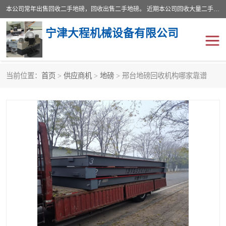
本公司常年出售回收二手地磅，回收出售二手地磅。 近期本公司回收大量二手地磅，型号齐全，宽度从2米到3.5米，长度5米到25米，承重吨位从10到200吨，成色7—9成新。 ? 使用年限6个月至2年，产品来源于个人闲置品，工矿企业停用品，因小换大而来。 精准度和新的一样， 二手地磅是内行人的选择，打个电话就省钱朋友您好等什么
宁津大程机械设备有限公司
当前位置：
首页
>
供应商机
>
地磅
> 邢台地磅回收机构哪家靠谱
地磅
二手地磅
地磅传感器
废纸打包机
烘干机
食品烘干机
装载机电子秤
输送机
半自动输送机
全自动输送机
冷却塔
食品螺旋塔