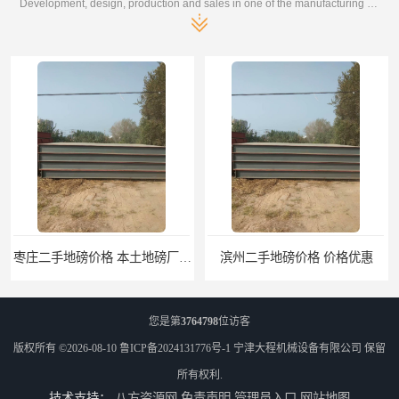
Development, design, production and sales in one of the manufacturing enterprises
枣庄二手地磅价格 本土地磅厂100秒报价
滨州二手地磅价格 价格优惠
您是第
3764798
位访客
版权所有 ©2026-08-10
鲁ICP备2024131776号-1
宁津大程机械设备有限公司
保留
所有权利.
技术支持：
八方资源网
免责声明
管理员入口
网站地图