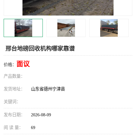
撕碎机
木材撕碎机
塑料撕碎机
金属撕碎机
邢台地磅回收机构哪家靠谱
面议
价格：
产品数量：
发货地址：
山东省德州宁津县
关键词：
发布日期：
2026-08-09
阅 读 量：
69