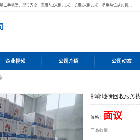
本公司常年出售回收二手地磅，回收出售二手地磅。 近期本公司回收大量二手地磅，型号齐全，宽度从2米到3.5米，长度5米到25米，承重吨位从10到200吨，成色7—9成新。 ? 使用年限6个月至2年，产品来源于个人闲置品，工矿企业停用品，因小换大而来。 精准度和新的一样， 二手地磅是内行人的选择，打个电话就省钱朋友您好等什么
司
企业视频
公司介绍
公司动态
家
邯郸地磅回收服务
面议
价格：
产品数量：