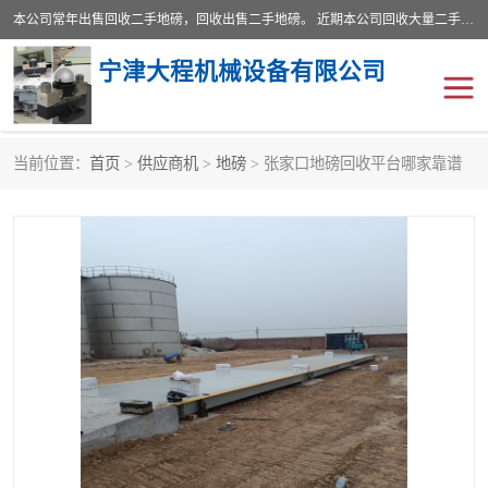
本公司常年出售回收二手地磅，回收出售二手地磅。 近期本公司回收大量二手地磅，型号齐全，宽度从2米到3.5米，长度5米到25米，承重吨位从10到200吨，成色7—9成新。 ? 使用年限6个月至2年，产品来源于个人闲置品，工矿企业停用品，因小换大而来。 精准度和新的一样， 二手地磅是内行人的选择，打个电话就省钱朋友您好等什么
宁津大程机械设备有限公司
当前位置：
首页
>
供应商机
>
地磅
> 张家口地磅回收平台哪家靠谱
地磅
二手地磅
地磅传感器
废纸打包机
烘干机
食品烘干机
装载机电子秤
输送机
半自动输送机
全自动输送机
冷却塔
食品螺旋塔