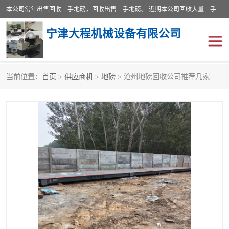
本公司常年出售回收二手地磅，回收出售二手地磅。 近期本公司回收大量二手地磅，型号齐全，宽度从2米到3.5米，长度5米到25米，承重吨位从10到200吨，成色7—9成新。 ? 使用年限6个月至2年，产品来源于个人闲置品，工矿企业停用品，因小换大而来。 精准度和新的一样， 二手地磅是内行人的选择，打个电话就省钱朋友您好等什么
宁津大程机械设备有限公司
当前位置：
首页
>
供应商机
>
地磅
> 沧州地磅回收公司推荐几家
地磅
二手地磅
地磅传感器
废纸打包机
烘干机
食品烘干机
装载机电子秤
输送机
半自动输送机
全自动输送机
冷却塔
食品螺旋塔