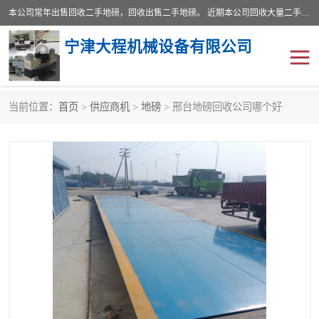
本公司常年出售回收二手地磅，回收出售二手地磅。 近期本公司回收大量二手地磅，型号齐全，宽度从2米到3.5米，长度5米到25米，承重吨位从10到200吨，成色7—9成新。 ? 使用年限6个月至2年，产品来源于个人闲置品，工矿企业停用品，因小换大而来。 精准度和新的一样， 二手地磅是内行人的选择，打个电话就省钱朋友您好等什么
宁津大程机械设备有限公司
当前位置：
首页
>
供应商机
>
地磅
> 邢台地磅回收公司哪个好
地磅
二手地磅
地磅传感器
废纸打包机
烘干机
食品烘干机
装载机电子秤
输送机
半自动输送机
全自动输送机
冷却塔
食品螺旋塔