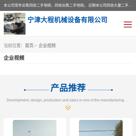
本公司常年出售回收二手地磅，回收出售二手地磅。 近期本公司回收大量二手地磅，型号齐全，宽度从2米到3.5米，长度5米到25米，承重吨位从10到200吨，成色7—9成新。 ? 使用年限6个月至2年，产品来源于个人闲置品，工矿企业停用品，因小换大而来。 精准度和新的一样， 二手地磅是内行人的选择，打个电话就省钱朋友您好等什么
宁津大程机械设备有限公司
当前位置：
首页
->
企业视频
地磅
二手地磅
企业视频
地磅传感器
废纸打包机
烘干机
食品烘干机
产品推荐
装载机电子秤
输送机
Development, design, production and sales in one of the manufacturing enterprises
半自动输送机
全自动输送机
冷却塔
食品螺旋塔