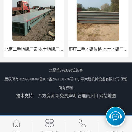
撕碎机
木材撕碎机
塑料撕碎机
金属撕碎机
北京二手地磅厂家 本土地磅厂100秒报价
枣庄二手地磅价格 本土地磅厂100秒报价
您是第
3763320
位访客
版权所有 ©2026-08-09
鲁ICP备2024131776号-1
宁津大程机械设备有限公司
保留
所有权利.
技术支持：
八方资源网
免责声明
管理员入口
网站地图
滨州二手地磅价格 价格优惠
潍坊旧地磅出售 厂家直销