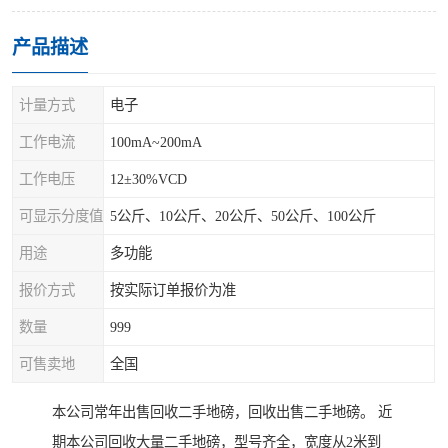
产品描述
计量方式
电子
工作电流
100mA~200mA
工作电压
12±30%VCD
可显示分度值
5公斤、10公斤、20公斤、50公斤、100公斤
用途
多功能
报价方式
按实际订单报价为准
数量
999
可售卖地
全国
本公司常年出售回收二手地磅，回收出售二手地磅。 近
期本公司回收大量二手地磅，型号齐全，宽度从2米到