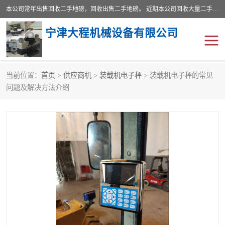
本公司常年出售回收二手地磅，回收出售二手地磅。 近期本公司回收大量二手地磅，型号齐全，宽度从2米到3.5米，长度5米到25米，承重吨位从10到200吨，成色7—9成新。 ? 使用年限6个月至2年，产品来源于个人闲置品，工矿企业停用品，因小换大而来。 精准度和新的一样， 二手地磅是内行人的选择，打个电话就省钱朋友您好等什么
宁津大程机械设备有限公司
当前位置：
首页
>
供应商机
>
装载机电子秤
> 装载机电子秤的常见
地磅
二手地磅
问题及解决方法介绍
地磅传感器
废纸打包机
烘干机
食品烘干机
装载机电子秤
输送机
半自动输送机
全自动输送机
冷却塔
食品螺旋塔