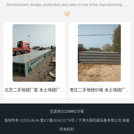
Development, design, production and sales in one of the manufacturing enterprises
北京二手地磅厂家 本土地磅厂100秒报价
枣庄二手地磅价格 本土地磅厂100秒报价
您是第
3723509
位访客
版权所有 ©2026-08-06
鲁ICP备2024131776号-1
宁津大程机械设备有限公司
保留
所有权利.