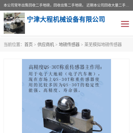
本公司常年出售回收二手地磅，回收出售二手地磅。 近期本公司回收大量二手地磅，型号齐全，宽度从2米到3.5米，长度5米到25米，承重吨位从10到200吨，成色7—9成新。 ? 使用年限6个月至2年，产品来源于个人闲置品，工矿企业停用品，因小换大而来。 精准度和新的一样， 二手地磅是内行人的选择，打个电话就省钱朋友您好等什么
宁津大程机械设备有限公司
当前位置：
首页
>
供应商机
>
地磅传感器
> 莱芜模拟地磅传感器
地磅
二手地磅
地磅传感器
废纸打包机
烘干机
食品烘干机
装载机电子秤
输送机
半自动输送机
全自动输送机
冷却塔
食品螺旋塔