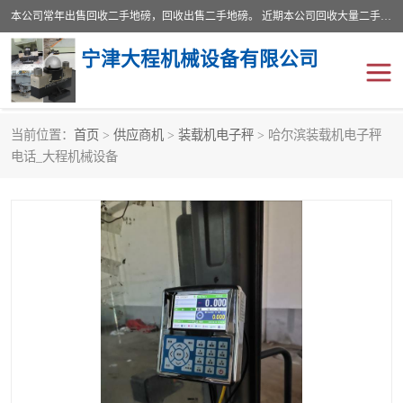
本公司常年出售回收二手地磅，回收出售二手地磅。 近期本公司回收大量二手地磅，型号齐全，宽度从2米到3.5米，长度5米到25米，承重吨位从10到200吨，成色7—9成新。 ? 使用年限6个月至2年，产品来源于个人闲置品，工矿企业停用品，因小换大而来。 精准度和新的一样， 二手地磅是内行人的选择，打个电话就省钱朋友您好等什么
宁津大程机械设备有限公司
当前位置：
首页
>
供应商机
>
装载机电子秤
> 哈尔滨装载机电子秤
地磅
二手地磅
电话_大程机械设备
地磅传感器
废纸打包机
烘干机
食品烘干机
装载机电子秤
输送机
半自动输送机
全自动输送机
冷却塔
食品螺旋塔