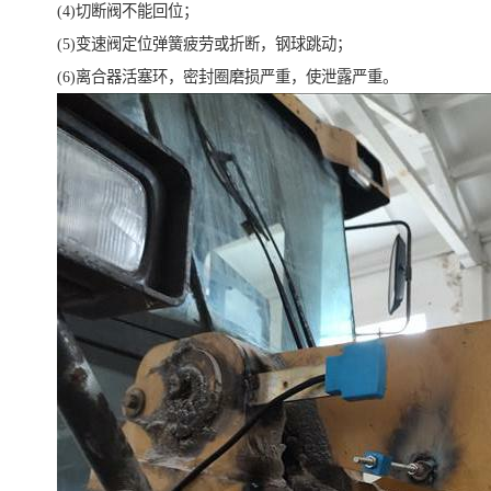
(4)切断阀不能回位；
(5)变速阀定位弹簧疲劳或折断，钢球跳动；
(6)离合器活塞环，密封圈磨损严重，使泄露严重。