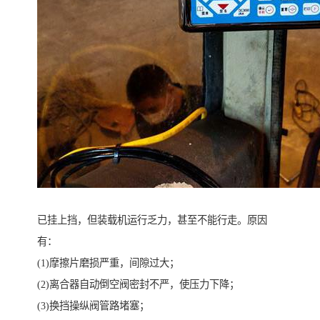
已挂上挡，但装载机运行乏力，甚至不能行走。原因
有：
(1)摩擦片磨损严重，间隙过大；
(2)离合器自动倒空阀密封不严，使压力下降；
(3)换挡操纵阀管路堵塞；