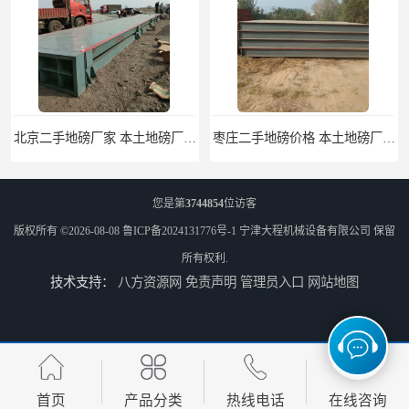
北京二手地磅厂家 本土地磅厂100秒报价
枣庄二手地磅价格 本土地磅厂100秒报价
您是第
3744854
位访客
版权所有 ©2026-08-08
鲁ICP备2024131776号-1
宁津大程机械设备有限公司
保留
所有权利.
技术支持：
八方资源网
免责声明
管理员入口
网站地图
滨州二手地磅价格 价格优惠
潍坊旧地磅出售 厂家直销
首页
产品分类
热线电话
在线咨询