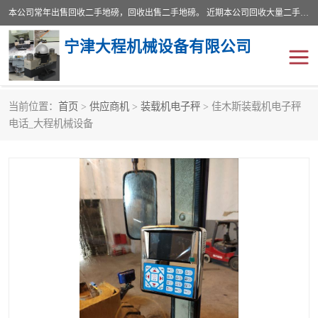
本公司常年出售回收二手地磅，回收出售二手地磅。 近期本公司回收大量二手地磅，型号齐全，宽度从2米到3.5米，长度5米到25米，承重吨位从10到200吨，成色7—9成新。 ? 使用年限6个月至2年，产品来源于个人闲置品，工矿企业停用品，因小换大而来。 精准度和新的一样， 二手地磅是内行人的选择，打个电话就省钱朋友您好等什么
宁津大程机械设备有限公司
当前位置：
首页
>
供应商机
>
装载机电子秤
> 佳木斯装载机电子秤
地磅
二手地磅
电话_大程机械设备
地磅传感器
废纸打包机
烘干机
食品烘干机
装载机电子秤
输送机
半自动输送机
全自动输送机
冷却塔
食品螺旋塔