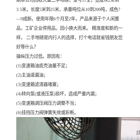
期本公司回收大量二手地磅，型号齐全，宽度从2米到
3.5米，长度5米到25米，承重吨位从10到200吨，成色7
—9成新。使用年限6个月至2年，产品来源于个人闲置
品，工矿企业停用品，因小换大而来。 精准度和新的一
样， 二手地磅是内行人的选择，打个电话就省钱朋友您
好等什么？
操纵压力过低。原因有：
(1)变速箱油底壳油量不足；
(2)主油道漏油；
(3)变速箱滤清器堵塞；
(4)转向泵(或液压泵)损坏，造成严重内漏；
(5)变速箱调压阀压力调整不当；
(6)挂挡压力阀弹簧失效或折断。