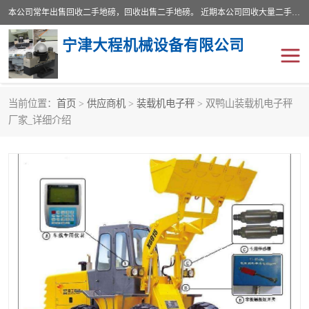
本公司常年出售回收二手地磅，回收出售二手地磅。 近期本公司回收大量二手地磅，型号齐全，宽度从2米到3.5米，长度5米到25米，承重吨位从10到200吨，成色7—9成新。 ? 使用年限6个月至2年，产品来源于个人闲置品，工矿企业停用品，因小换大而来。 精准度和新的一样， 二手地磅是内行人的选择，打个电话就省钱朋友您好等什么
宁津大程机械设备有限公司
当前位置：
首页
>
供应商机
>
装载机电子秤
> 双鸭山装载机电子秤
地磅
二手地磅
厂家_详细介绍
地磅传感器
废纸打包机
烘干机
食品烘干机
装载机电子秤
输送机
半自动输送机
全自动输送机
冷却塔
食品螺旋塔