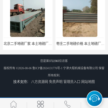
北京二手地磅厂家 本土地磅厂100秒报价
枣庄二手地磅价格 本土地磅厂100秒报价
您是第
3722365
位访客
版权所有 ©2026-08-06
鲁ICP备2024131776号-1
宁津大程机械设备有限公司
保留
所有权利.
技术支持：
八方资源网
免责声明
管理员入口
网站地图
滨州二手地磅价格 价格优惠
潍坊旧地磅出售 厂家直销