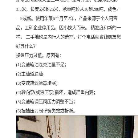
期本公司回收大量二手地磅，型号齐全，宽度从2米到
3.5米，长度5米到25米，承重吨位从10到200吨，成色7
—9成新。使用年限6个月至2年，产品来源于个人闲置
品，工矿企业停用品，因小换大而来。 精准度和新的一
样， 二手地磅是内行人的选择，打个电话就省钱朋友您
好等什么？
操纵压力过低。原因有：
(1)变速箱油底壳油量不足；
(2)主油道漏油；
(3)变速箱滤清器堵塞；
(4)转向泵(或液压泵)损坏，造成严重内漏；
(5)变速箱调压阀压力调整不当；
(6)挂挡压力阀弹簧失效或折断。