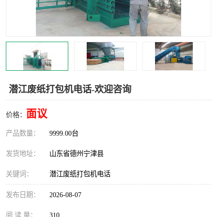
撕碎机
木材撕碎机
塑料撕碎机
金属撕碎机
潜江废纸打包机电话-欢迎咨询
面议
价格：
产品数量：
9999.00台
发货地址：
山东省德州宁津县
关键词：
潜江废纸打包机电话
发布日期：
2026-08-07
阅 读 量：
310