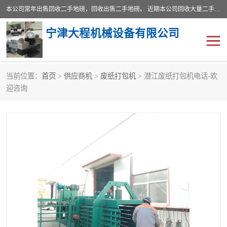
本公司常年出售回收二手地磅，回收出售二手地磅。 近期本公司回收大量二手地磅，型号齐全，宽度从2米到3.5米，长度5米到25米，承重吨位从10到200吨，成色7—9成新。 ? 使用年限6个月至2年，产品来源于个人闲置品，工矿企业停用品，因小换大而来。 精准度和新的一样， 二手地磅是内行人的选择，打个电话就省钱朋友您好等什么
宁津大程机械设备有限公司
当前位置：
首页
>
供应商机
>
废纸打包机
> 潜江废纸打包机电话-欢
地磅
二手地磅
迎咨询
地磅传感器
废纸打包机
烘干机
食品烘干机
装载机电子秤
输送机
半自动输送机
全自动输送机
冷却塔
食品螺旋塔