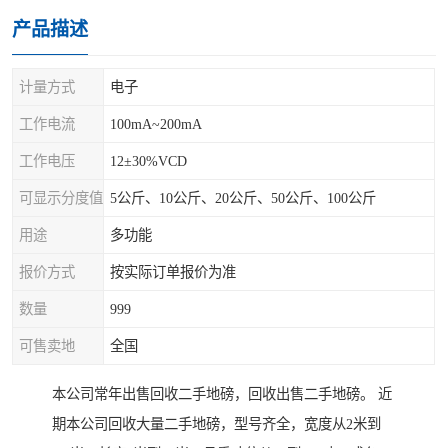
产品描述
计量方式
电子
工作电流
100mA~200mA
工作电压
12±30%VCD
可显示分度值
5公斤、10公斤、20公斤、50公斤、100公斤
用途
多功能
报价方式
按实际订单报价为准
数量
999
可售卖地
全国
本公司常年出售回收二手地磅，回收出售二手地磅。 近
期本公司回收大量二手地磅，型号齐全，宽度从2米到