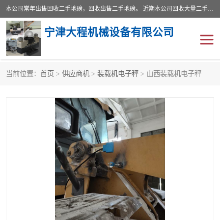
本公司常年出售回收二手地磅，回收出售二手地磅。 近期本公司回收大量二手地磅，型号齐全，宽度从2米到3.5米，长度5米到25米，承重吨位从10到200吨，成色7—9成新。 ? 使用年限6个月至2年，产品来源于个人闲置品，工矿企业停用品，因小换大而来。 精准度和新的一样， 二手地磅是内行人的选择，打个电话就省钱朋友您好等什么
宁津大程机械设备有限公司
当前位置：
首页
>
供应商机
>
装载机电子秤
> 山西装载机电子秤
地磅
二手地磅
地磅传感器
废纸打包机
烘干机
食品烘干机
装载机电子秤
输送机
半自动输送机
全自动输送机
冷却塔
食品螺旋塔