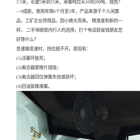
3.5米，长度5米到25米，承重吨位从10到200吨，成色7
—9成新。使用年限6个月至2年，产品来源于个人闲置
品，工矿企业停用品，因小换大而来。 精准度和新的一
样， 二手地磅是内行人的选择，打个电话就省钱朋友您
好等什么？
变速箱变速时，挡位脱不开。原因有：
(1)活塞环胀死；
(2)离合器摩擦片烧毁；
(3)离合器回位弹簧失效或损坏；
(4)回油管路堵塞。