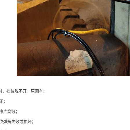
时，挡位脱不开。原因有：
胀死；
摩擦片烧毁；
回位弹簧失效或损坏；