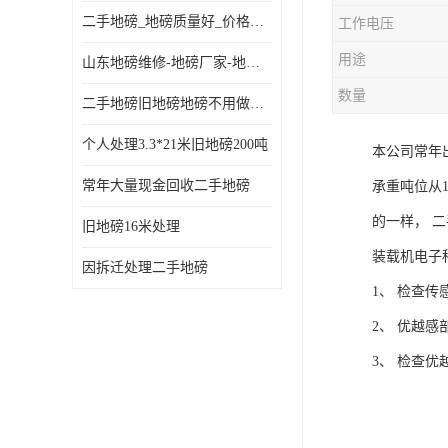
二手地磅_地磅质量好_价格便宜这里找【地磅行家】
工作电压
用途
山东地磅维修-地磅厂家-地磅价格-二手地磅
数量
二手地磅旧地磅地磅不用做地基
个人处理3.3*21米旧地磅200吨
本公司常年
常年大量现金回收二手地磅
承重吨位从
的一样， 
旧地磅16米处理
装载机电子
因拆迁处理二手地磅
1、 检查
2、 优越
3、 检查