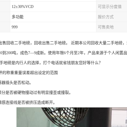
12±30%VCD
可显示分度值
多功能
报价方式
999
可售卖地
出售回收二手地磅，回收出售二手地磅。 近期本公司回收大量二手地磅，型号
10到200吨，成色7—9成新。使用年限6个月至2年，产品来源于个人闲
二手地磅是内行人的选择，打个电话就省钱朋友您好等什么？
秤的称重重量误差超出设定的范围
传感器插头是否松动。
感部分是否被硬物撞动过有明显撞歪或撞裂。
优越感连接线是否被挤压造成断开。