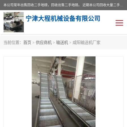
本公司常年出售回收二手地磅，回收出售二手地磅。 近期本公司回收大量二手地磅，型号齐全，宽度从2米到3.5米，长度5米到25米，承重吨位从10到200吨，成色7—9成新。 ? 使用年限6个月至2年，产品来源于个人闲置品，工矿企业停用品，因小换大而来。 精准度和新的一样， 二手地磅是内行人的选择，打个电话就省钱朋友您好等什么
宁津大程机械设备有限公司
当前位置：
首页
>
供应商机
>
输送机
> 咸阳输送机厂家
地磅
二手地磅
地磅传感器
废纸打包机
烘干机
食品烘干机
装载机电子秤
输送机
半自动输送机
全自动输送机
冷却塔
食品螺旋塔