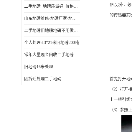
器;另外，
二手地磅_地磅质量好_价格便宜这里找【地磅行家】
的传感器其
山东地磅维修-地磅厂家-地磅价格-二手地磅
二手地磅旧地磅地磅不用做地基
个人处理3.3*21米旧地磅200吨
常年大量现金回收二手地磅
旧地磅16米处理
因拆迁处理二手地磅
首先打开地
（2）打开
上一根引线
（3）参照