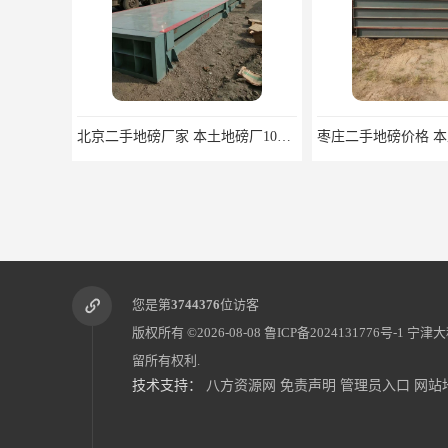
北京二手地磅厂家 本土地磅厂100秒报价
枣庄二手地磅价格 本土地磅厂100秒报价
您是第
3744376
位访客
版权所有 ©2026-08-08
鲁ICP备2024131776号-1
宁津大
留所有权利.
技术支持：
八方资源网
免责声明
管理员入口
网站
沧州旧地磅出售 产地货源 价格优惠
威海二手地磅价格