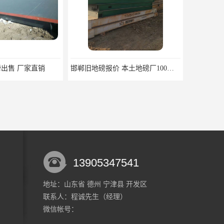
邯郸旧地磅报价 本土地磅厂100秒报价
13905347541
地址：山东省 德州 宁津县 开发区
联系人：程诚
先生
（经理）
格 生产厂家供应商
济南二手地磅厂家 本土地磅厂100秒报价
微信帐号：