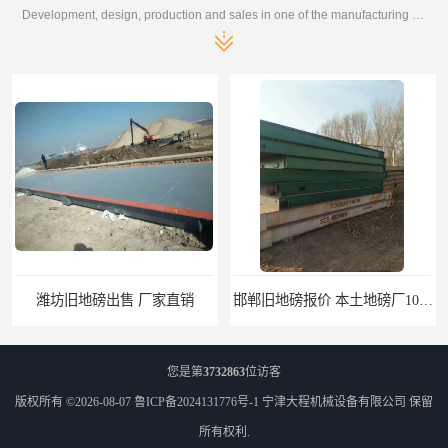
Development, design, production and sales in one of the manufacturing enterprises
潍坊旧地磅出售 厂家直销
邯郸旧地磅报价 本土地磅厂100秒报价
您是第
3732863
位访客
版权所有 ©2026-08-07
鲁ICP备2024131776号-1
宁津大程机械设备有限公司
保留
所有权利.