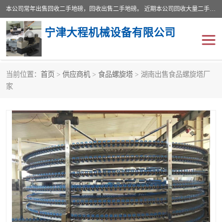
本公司常年出售回收二手地磅，回收出售二手地磅。 近期本公司回收大量二手地磅，型号齐全，宽度从2米到3.5米，长度5米到25米，承重吨位从10到200吨，成色7—9成新。 ? 使用年限6个月至2年，产品来源于个人闲置品，工矿企业停用品，因小换大而来。 精准度和新的一样， 二手地磅是内行人的选择，打个电话就省钱朋友您好等什么
宁津大程机械设备有限公司
当前位置：
首页
>
供应商机
>
食品螺旋塔
> 湖南出售食品螺旋塔厂
地磅
二手地磅
家
地磅传感器
废纸打包机
烘干机
食品烘干机
装载机电子秤
输送机
半自动输送机
全自动输送机
冷却塔
食品螺旋塔